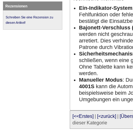
Rezensionen
Ein-Indikator-System
Fehlfunktion oder feh
Schreiben Sie eine Rezension zu
bestätigt die Einsatzbe
diesen Artikel!
Bajonett-Verschluss
werden nicht geschrau
arretiert. Dies verhind
Patrone durch Vibratio
Sicherheitsmechani
schließen, wenn eine gü
Ohne Tablette kann ke
werden.
Manueller Modus
: Du
4001S
kann die Automa
beispielsweise beim Jo
Umgebungen ein ungew
[<<Erstes]
|
[<zurück]
|
[Übers
dieser Kategorie