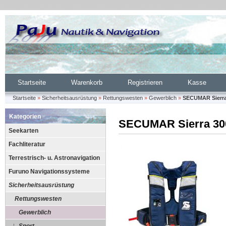
Startseite
Warenkorb
Registrieren
Kasse
Startseite
»
Sicherheitsausrüstung
»
Rettungswesten
»
Gewerblich
»
SECUMAR Sierra
Kategorien
SECUMAR Sierra 30
Seekarten
Fachliteratur
Terrestrisch- u. Astronavigation
Furuno Navigationssysteme
Sicherheitsausrüstung
Rettungswesten
Gewerblich