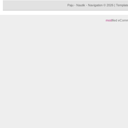
Paju - Nautik - Navigation © 2026 | Templ
mod
ified eCom