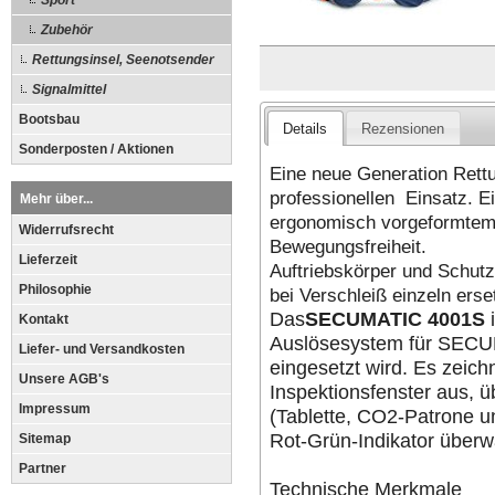
Sport
Zubehör
Rettungsinsel, Seenotsender
Signalmittel
Bootsbau
Details
Rezensionen
Sonderposten / Aktionen
Eine neue Generation Rett
professionellen Einsatz. E
Mehr über...
ergonomisch vorgeformtem S
Widerrufsrecht
Bewegungsfreiheit.
Lieferzeit
Auftriebskörper und Schutz
Philosophie
bei Verschleiß einzeln erse
Das
SECUMATIC 4001S
i
Kontakt
Auslösesystem für SECU
Liefer- und Versandkosten
eingesetzt wird. Es zeich
Unsere AGB's
Inspektionsfenster aus, 
Impressum
(Tablette, CO2-Patrone u
Rot-Grün-Indikator über
Sitemap
Partner
Technische Merkmale